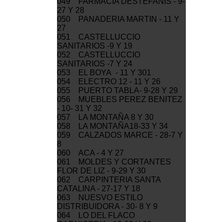
049 FARMACIA DESTEFANIS - 9-
27 Y 28
050 PANADERIA MARTIN - 11 Y
27
051 CASTELLUCCIO
SANITARIOS -9 Y 19
052 CASTELLUCCIO
SANITARIOS -7 Y 24
053 EL BOYA - 11 Y 301
054 ELECTRO 12 - 11 Y 26
055 PUERTO TABLA- 9-28 Y 29
056 MUEBLES PEREZ BENITEZ
- 10- 31 Y 32
057 LA MONTAÑA 8 Y 30
058 LA MONTAÑA18-33 Y 34
059 CALZADOS MARCE - 28-7 Y
8
060 ACA - 4 Y 27
061 MOLDES Y CORTANTES
FLOR DE LIZ - 9-29 Y 30
062 CARPINTERIA SANTA
CATALINA - 27-17 Y 18
063 NUESVO ESTILO
DISTRIBUIDORA - 30- 8 Y 9
064 LO DEL FLACO