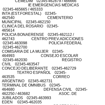
CEMEDIM 02345-462879 / 466666
IE EMERGENCIAS MÉDICAS
02345-465665 / 465333
INTA (EST.FORESTAL) 02345-
462540 CEMENTERIO
MUNICIPAL 02345-462150
CLINICA DEL ROSARIO 02345-
465614
POLICIA BONAERENSE 02345-462112 /
462743 CENTRO PREV.ADICCIONES
02345-463098 POLICIA FEDERAL
02345-462700
COMISARIA DE LA MUJER 02345-
464993 CONSEJO ESCOLAR
02345-462030 REGISTRO
CIVIL 02345-463547
CONCEJO DELIBERANTE 02345-462729
TEATRO ESPAÑOL 02345-
463535 CORREO
ARGENTINO 02345-462731
TERMINAL DE OMNIBUS 02345-
464680 DEFENSA CIVIL 02345-
462250 / 463682 ASOC. DE
JUBILADOS 02345-463993
EDEN 02345-462035