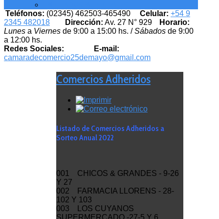
EMPLEADOS MUNICIPALES
Teléfonos:
(02345) 462503-465490
Celular:
+54 9
2345 482018
Dirección:
Av. 27 N° 929
Horario:
Lunes
a
Viernes
de 9:00 a 15:00 hs. /
Sábados
de 9:00
a 12:00 hs.
Redes Sociales:
E-mail:
camaradecomercio25demayo@gmail.com
Comercios Adheridos
Listado de Comercios Adheridos a
Sorteo Anual 2022
001 CHICOS & GRANDES - 9-26
Y 27
002 FARMACIA LLORENS - 28-
102 Y 103
003 LOS CUYANOS
SUPERMERCADO -27-5 Y 6