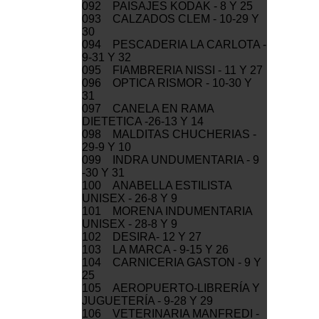
092 PAISAJES KODAK - 8 Y 25
093 CALZADOS CLEM - 10-29 Y
30
094 PESCADERIA LA CARLOTA -
9-31 Y 32
095 FIAMBRERIA NISSI - 11 Y 27
096 OPTICA RISMOR - 10-30 Y
31
097 CANELA EN RAMA
DIETETICA -26-13 Y 14
098 MALDITAS CHUCHERIAS -
29-9 Y 10
099 INDRA UNDUMENTARIA - 9
-30 Y 31
100 ANABELLA ESTILISTA
UNISEX - 26-8 Y 9
101 MORENA INDUMENTARIA
UNISEX - 28-8 Y 9
102 DESIRA- 12 Y 27
103 LA MARCA - 9-15 Y 26
104 CARNICERIA GASTON - 9 Y
25
105 AEROPUERTO-LIBRERÍA Y
JUGUETERÍA - 9-28 Y 29
106 VETERINARIA MANFREDI -