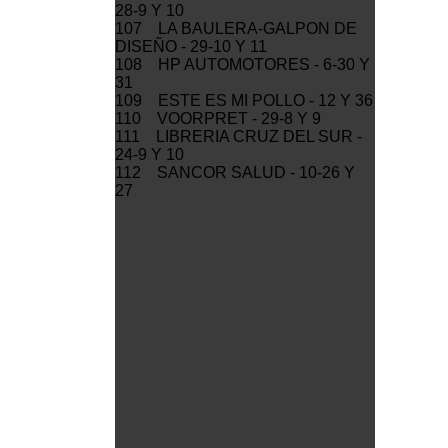
28-9 Y 10
107 LA BAULERA-GALPON DE
DISEÑO - 29-10 Y 11
108 HP AUTOMOTORES - 6-30 Y
31
109 ESTE ES MI POLLO - 12 Y 36
110 VOORPRET - 29-8 Y 9
111 LIBRERIA CRUZ DEL SUR -
24-9 Y 10
112 SANCOR SALUD - 10-26 Y
27