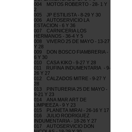
004 MOTOS ROBERTO - 28- 1 Y
2
005 JP ESTILISTA - 8-29 Y 30
006 AUTOSERVICIO LA
ESTACION - 6 Y 36
007 CARNICERIA LOS
HERMANOS - 36-4 Y 5
008 VIVERO 25 DE MAYO - 13-27
Y 28
009 DON BOSCO FIAMBRERIA -
6 Y 30
010 CASA KIKO - 9-27 Y 28
011 RUFINA INDUMENTARIA - 9-
26 Y 27
012 CALZADOS MITRE - 9-27 Y
28
013 PINTURERIA 25 DE MAYO -
9-21 Y 23
014 ANA MAR ART DE
LIMPIEEZA - 9 Y 23
015 PLANETA MIRAI - 26-16 Y 17
016 JULIO RODRIGUEZ
INDUMENTARIA - 18-26 Y 27
017 AUTOSERVICIO DON
NICOLAS - 18-29 Y 30