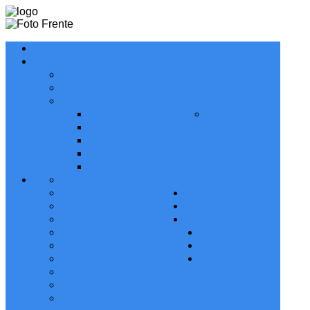
INICIO
SERVICIOS
CURSOS Y CAPACITACIONES
GUÍA COMERCIAL
BOLSA DE TRABAJO
BÚSQUEDA DE TRABAJO
RED COMPRE
BASE DE DATOS
LOCAL
BÚSQUEDA DE PERSONAL
COMERCIOS ADHERIDOS
BASES Y CONDICIONES
HISTORIA
INSTITUCIONAL
COMISIÓN DIRECTIVA
NOTICIAS
PRESIDENTES (1928 A 2027)
MULTIMEDIA
SOCIOS
SORTEOS
COMUNICADOS DE PRENSA
PROMOCIONES
NUCLEAMIENTO EMPRESARIAL
HABILITACIONES
TERMINÉ
CONTACTO
FERIADOS 2026
FOTOS
CAMARA TV