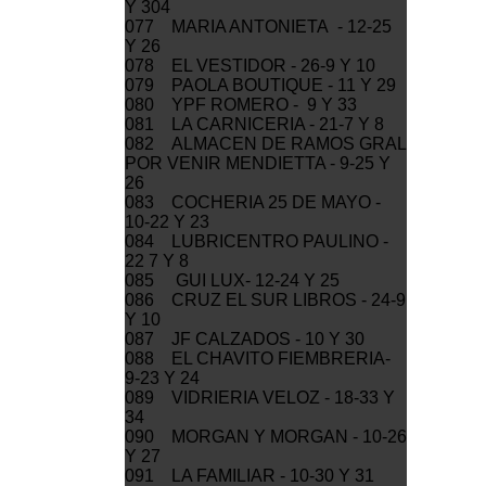
Y 304
077 MARIA ANTONIETA - 12-25
Y 26
078 EL VESTIDOR - 26-9 Y 10
079 PAOLA BOUTIQUE - 11 Y 29
080 YPF ROMERO - 9 Y 33
081 LA CARNICERIA - 21-7 Y 8
082 ALMACEN DE RAMOS GRAL
POR VENIR MENDIETTA - 9-25 Y
26
083 COCHERIA 25 DE MAYO -
10-22 Y 23
084 LUBRICENTRO PAULINO -
22 7 Y 8
085 GUI LUX- 12-24 Y 25
086 CRUZ EL SUR LIBROS - 24-9
Y 10
087 JF CALZADOS - 10 Y 30
088 EL CHAVITO FIEMBRERIA-
9-23 Y 24
089 VIDRIERIA VELOZ - 18-33 Y
34
090 MORGAN Y MORGAN - 10-26
Y 27
091 LA FAMILIAR - 10-30 Y 31