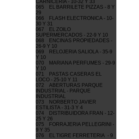
CARNICERIA - 10-32 Y 33
065 EL BARRILETE PIZZAS - 8 Y
29
066 FLASH ELECTRONICA - 10-
30 Y 31
067 EL ZOILO
SUPERMERCADOS - 22-9 Y 10
068 ENCINAS PROPIEDADES -
26-9 Y 10
069 RELOJERIA SALIOLA - 35-9
Y 10
070 MARIANA PERFUMES - 29-9
Y 10
071 PASTAS CASERAS EL
LOCO - 25-10 Y 11
072 ABERTURAS PARQUE
INDUSTRIAL - PARQUE
INDUSTRIAL
073 NORBERTO JAVIER
ESTILISTA - 31-3 Y 4
074 DISTRIBUIDORA FRAN - 12-
25 Y 26
075 FORRAJERIA PELLEGRINI -
9 Y 35
076 EL TIGRE FERRETERIA - 9