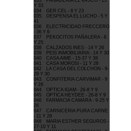
033 PANADERIA EL VASCO - 13
Y 33
034 GER CEL - 8 Y 23
035 DESPENSA EL LUCHO - 5 Y
41
036 ELECTRICIDAD FRECCERO
- 36 Y 6
037 PEKOCITOS PAÑALERA - 8
Y 25
038 CALZADOS INES - 14 Y 26
039 PEIS INMOBILIARIA - 14 Y 30
040 CASA AIME - 15-37 Y 38
041 CASA MOROSI - 11 Y 28
042 LA CASA DEL COLCHON - 9-
29 Y 30
043 CONFITERIA CARVIMAR - 9
Y 28
044 OPTICA IGAM - 26-8 Y 9
045 OPTICA HEYDEE - 26-8 Y 9
046 FARMACIA CAMARA - 9-25 Y
26
047 CARNICERIA PURA CARNE
- 11 Y 28
048 MARIA ESTHER SEGUROS -
27-10 Y 11