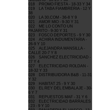
018 PROMO FIESTA - 18-33 Y 34
019 LA TABA FIAMBRERIA - 12 Y
38
020 LA 30.COM - 36-8 Y 9
021 AMOR MIO - 9-30 Y 31
022 ME LO CONTO UN
PAJARITO - 9-30 Y 31
023 FOSCO DEPORTES - 9 Y 30
024 ACHIRA INDUMENTARIA -
26-9 Y 10
025 ALEJANDRA MANSILLA -
CALLE 20-7 Y 8
026 SANCHEZ ELECTRICIDAD -
27 Y 4
027 ELECTRICIDAD ROLDAN -
18-32 Y 33
028 DISTRIBUIDORA B&B - 11-31
Y 32
029 HABITAT 25 - 9 Y 30
030 EL REY DEL EMBALAJE - 30-
6 Y 7
031 REPUESTOS MAF - 31 Y 6
032 ELECTRICIDAD BARRALES
- 23 - 9 Y 10