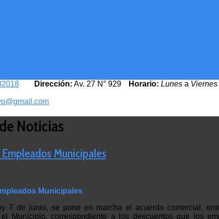
82018
Dirección:
Av. 27 N° 929
Horario:
Lunes
a
Viernes
yo@gmail.com
de Noticias
 Empleados Municipales
mpleados Municipales
oy 7 de junio, se pone en marcha el acuerdo comercial, ent
 el Municipio, correspondiente a los descuentos que los em