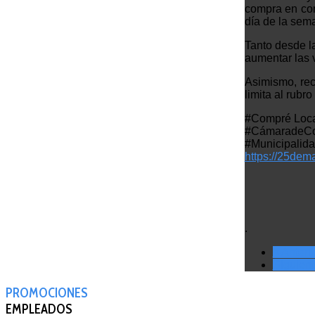
compra en com
día de la sem
Tanto desde l
aumentar las 
Asimismo, re
limita al rubr
#Compré Loc
#CámaradeCom
#Municipali
https://25dem
.
< Anteri
Siguient
PROMOCIONES
EMPLEADOS