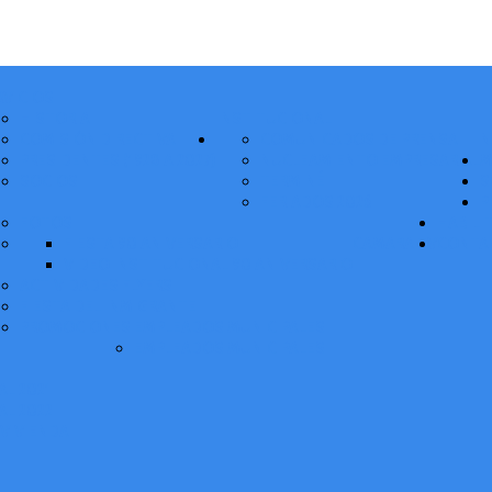
RVICIOS
HISTORIA
INSTITUCIONAL
COMISIÓN DIRECTIVA
COMUNICADOS DE PRENSA
N
PRESIDENTES (1928 A 2027)
NUCLEAMIENTO EMPRESARIAL
M
SOCIOS
TERMINÉ
S
FERIADOS 2026
P
FOTOS
HABILI
FIESTA 90 ANIVERSARIO
CAMARA TV
CONTA
VIDEO INSTITUCIONAL 90 ANIVERSARIO
ACTIVIDADES FLYERS
FIESTA DEL INMIGRANTE
PROMOCIONES EMPLEADOS MUNICIPALES
EMPLEADOS MUNICIPALES
L 2021
L 2022
 VIVIENDA