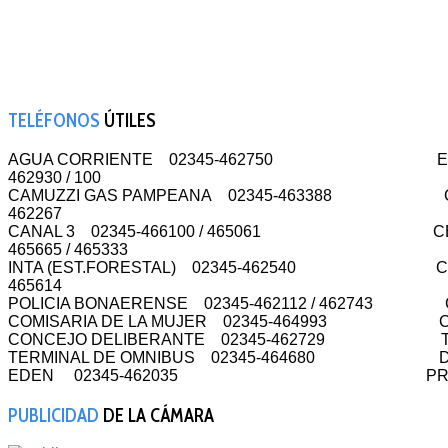
TELÉFONOS
ÚTILES
AGUA CORRIENTE 02345-462750 EST.D
462930 / 100
CAMUZZI GAS PAMPEANA 02345-463388 CAMARA
462267
CANAL 3 02345-466100 / 465061 CEME
465665 / 465333
INTA (EST.FORESTAL) 02345-462540 CEME
465614
POLICIA BONAERENSE 02345-462112 / 462743
COMISARIA DE LA MUJER 02345-464993 C
CONCEJO DELIBERANTE 02345-462729 T
TERMINAL DE OMNIBUS 02345-464680 DEFEN
EDEN 02345-462035 PROTECCION C
PUBLICIDAD
DE LA CÁMARA