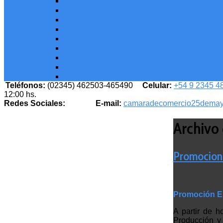
BASES Y CONDICIONES
COMERCIOS ADHERIDOS
COMERCIOS SORTEO 2022 - FLYERS
COMERCIOS ADHERIDOS
BASES Y CONDICIONES
FOTOS COMERCIOS
FOTOS GANADORES
LOS FAVORECIDOS
FOTOS GANADOR CASA
Teléfonos:
(02345) 462503-465490
Celular:
+54 9 2345 4
12:00 hs.
Redes Sociales:
E-mail:
camaradecomercio25dema
Archivo 
Promocion
Promoción E
A partir de h
Producción y