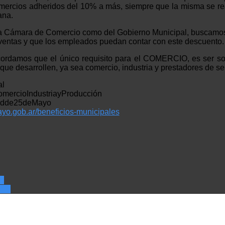
ercios adheridos del 10% a más, siempre que la misma se real
ana.
a Cámara de Comercio como del Gobierno Municipal, buscamos 
ventas y que los empleados puedan contar con este descuento.
cordamos que el único requisito para el COMERCIO, es ser s
o que desarrollen, ya sea comercio, industria y prestadores de ser
al
ercioIndustriayProducción
dadde25deMayo
ayo.gob.ar/beneficios-municipales
or
e >