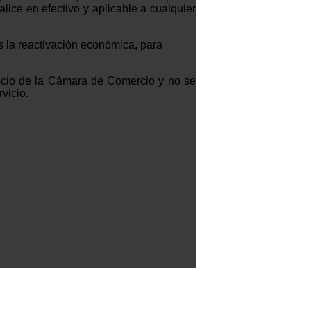
ice en efectivo y aplicable a cualquier
la reactivación económica, para
ocio de la Cámara de Comercio y no se
vicio.