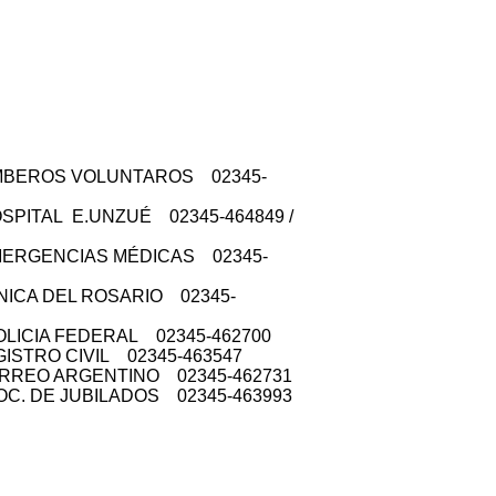
S VOLUNTAROS 02345-
AL E.UNZUÉ 02345-464849 /
NCIAS MÉDICAS 02345-
DEL ROSARIO 02345-
IA FEDERAL 02345-462700
 CIVIL 02345-463547
RGENTINO 02345-462731
 JUBILADOS 02345-463993