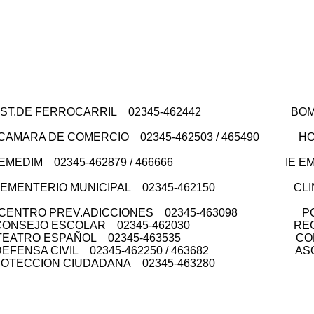
E FERROCARRIL 02345-462442 BOMBERO
 DE COMERCIO 02345-462503 / 465490 HOSPIT
DIM 02345-462879 / 466666 IE EMERGE
NTERIO MUNICIPAL 02345-462150 CLINICA 
 CENTRO PREV.ADICCIONES 02345-463098 POLIC
ONSEJO ESCOLAR 02345-462030 REGISTRO
EATRO ESPAÑOL 02345-463535 CORREO A
SA CIVIL 02345-462250 / 463682 ASOC. DE
IUDADANA 02345-463280