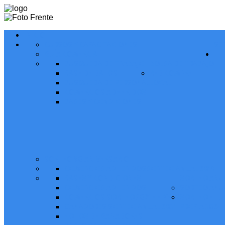
INICIO
CURSOS Y CAPACITACIONES
SE
GUÍA COMERCIAL
BÚSQUEDA DE TRABAJO
BOLSA DE TRABAJO
BASE DE DATOS
RED COMPRE
BÚSQUEDA DE PERSONAL
LOCAL
COMERCIOS ADHERIDOS
BASES Y CONDICIONES
SORTEO 90 ANIVERSARIO
COMERCIOS ADHERIDOS
SORTEO ANUAL 2019
BASES Y CONDICIONES
SORTEO ANUA
COMERCIOS ADHERIDOS
SORTEO ANUA
COMERCIOS SORTEO 2021 - FLYERS
SORTEO - TU
GANADORES SORTEO ANUAL 2021
PROPIA 2024
FOTOS DE GANADORES