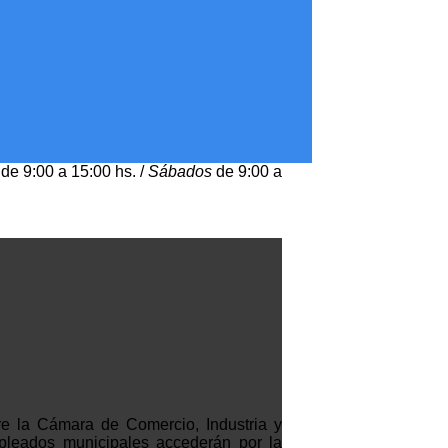
de 9:00 a 15:00 hs. /
Sábados
de 9:00 a
re la Cámara de Comercio, Industria y
pleados municipales accederán por la