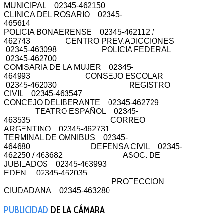
MUNICIPAL 02345-462150
CLINICA DEL ROSARIO 02345-
465614
POLICIA BONAERENSE 02345-462112 /
462743 CENTRO PREV.ADICCIONES
02345-463098 POLICIA FEDERAL
02345-462700
COMISARIA DE LA MUJER 02345-
464993 CONSEJO ESCOLAR
02345-462030 REGISTRO
CIVIL 02345-463547
CONCEJO DELIBERANTE 02345-462729
TEATRO ESPAÑOL 02345-
463535 CORREO
ARGENTINO 02345-462731
TERMINAL DE OMNIBUS 02345-
464680 DEFENSA CIVIL 02345-
462250 / 463682 ASOC. DE
JUBILADOS 02345-463993
EDEN 02345-462035
PROTECCION
CIUDADANA 02345-463280
PUBLICIDAD
DE LA CÁMARA