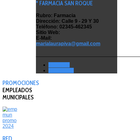
* FARMACIA SAN ROQUE
Rubro: Farmacia
Dirección: Calle 9 - 29 Y 30
Teléfono: 02345-462345
Sitio Web:
E-Mail:
marialaurapiva@gmail.com
_____________________________________
< Anterior
Siguiente >
PROMOCIONES
EMPLEADOS
MUNICIPALES
RED