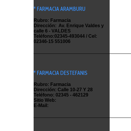
* FARMACIA ARAMBURU
Rubro: Farmacia
Dirección: Av. Enrique Valdes y
calle 6 - VALDES
Teléfono:02345-493044 / Cel:
02346-15 551006
_____________________________________
* FARMACIA DESTEFANIS
Rubro: Farmacia
Dirección: Calle 10-27 Y 28
Teléfono: 02345 - 462129
Sitio Web:
E-Mail:
_____________________________________