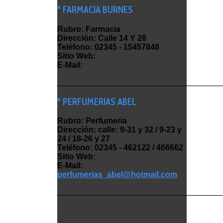
* FARMACIA BURNES
Rubro: Farmacia
Dirección: Calle 14 Y 28
Teléfono: 02345 - 15457848
Sitio Web:
E-Mail:
_____________________________________
* PERFUMERIAS ABEL
Rubro: Perfumeria
Dirección: calle: 9-31 y 32 / 9-23 y
24 / 18-26 y 27
Teléfono: 02345 - 462122 / 466662
Sitio Web:
E-Mail:
perfumerias_abel@hotmail.com
_____________________________________