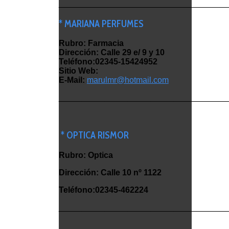
_____________________________________
* MARIANA PERFUMES
Rubro: Farmacia
Dirección: Calle 29 e/ 9 y 10
Teléfono:02345-15424952
Sitio Web:
E-Mail:
marulmr@hotmail.com
_____________________________________
* OPTICA RISMOR
Rubro: Optica
Dirección: Calle 10 nº 1122
Teléfono:02345-462224
_____________________________________