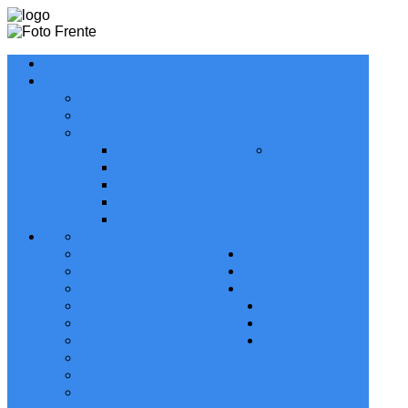
INICIO
SERVICIOS
CURSOS Y CAPACITACIONES
GUÍA COMERCIAL
BOLSA DE TRABAJO
BÚSQUEDA DE TRABAJO
RED COMPRE
BASE DE DATOS
LOCAL
BÚSQUEDA DE PERSONAL
COMERCIOS ADHERIDOS
BASES Y CONDICIONES
HISTORIA
INSTITUCIONAL
COMISIÓN DIRECTIVA
NOTICIAS
PRESIDENTES (1928 A 2027)
MULTIMEDIA
SOCIOS
SORTEOS
COMUNICADOS DE PRENSA
PROMOCIONES
NUCLEAMIENTO EMPRESARIAL
HABILITACIONES
TERMINÉ
CONTACTO
FERIADOS 2026
FOTOS
CAMARA TV