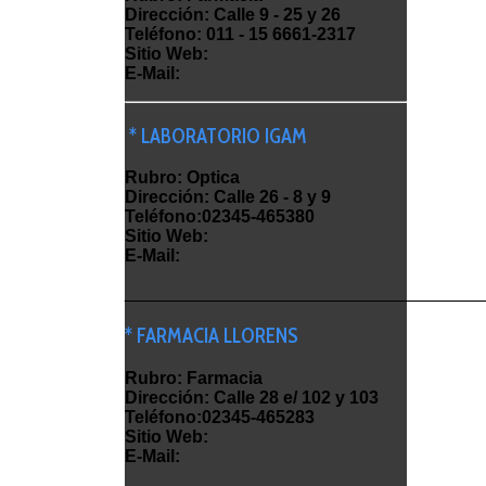
Dirección: Calle 9 - 25 y 26
Teléfono: 011 - 15 6661-2317
Sitio Web:
E-Mail:
* LABORATORIO IGAM
Rubro: Optica
Dirección: Calle 26 - 8 y 9
Teléfono:02345-465380
Sitio Web:
E-Mail:
_____________________________________
* FARMACIA LLORENS
Rubro: Farmacia
Dirección: Calle 28 e/ 102 y 103
Teléfono:02345-465283
Sitio Web:
E-Mail: