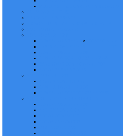
FIESTA 90 ANIVERSARIO
VIDEO INSTITUCIONAL 90 ANIVERSARIO
ACTIVIDADES FLYERS
FIESTA DEL INMIGRANTE
PROMOCIONES EMPLEADOS MUNICIPALES
SORTEO 90 ANIVERSARIO
SORTEO ANUAL 2019
COMERCIOS ADHERIDOS
SORTEO ANUAL
BASES Y CONDICIONES
2021
COMERCIOS ADHERIDOS
COMERCIOS SORTEO 2021 - FLYERS
GANADORES SORTEO ANUAL 2021
FOTOS DE GANADORES
SORTEO ANUAL 2022
BASES Y CONDICIONES
COMERCIOS ADHERIDOS
COMERCIOS SORTEO 2022 - FLYERS
SORTEO - TU VIVIENDA PROPIA 2024
COMERCIOS ADHERIDOS
BASES Y CONDICIONES
FOTOS COMERCIOS
FOTOS GANADORES
LOS FAVORECIDOS
FOTOS GANADOR CASA