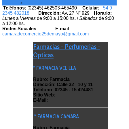
EMPLEADOS MUNICIPALES
Teléfonos:
(02345) 462503-465490
Celular:
+54 9
2345 482018
Dirección:
Av. 27 N° 929
Horario:
Lunes
a
Viernes
de 9:00 a 15:00 hs. /
Sábados
de 9:00
a 12:00 hs.
Redes Sociales:
E-mail:
camaradecomercio25demayo@gmail.com
Farmacias - Perfumerias -
Opticas
* FARMACIA VELILLA
Rubro: Farmacia
Dirección: Calle 32 - 10 y 11
Teléfono: 02345 - 15 424481
Sitio Web:
E-Mail:
* FARMACIA CAMARA
Rubro: Farmacia