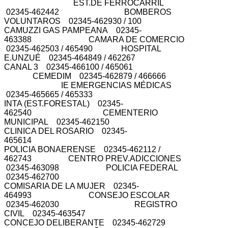
EST.DE FERROCARRIL
02345-462442 BOMBEROS
VOLUNTAROS 02345-462930 / 100
CAMUZZI GAS PAMPEANA 02345-
463388 CAMARA DE COMERCIO
02345-462503 / 465490 HOSPITAL
E.UNZUÉ 02345-464849 / 462267
CANAL 3 02345-466100 / 465061
CEMEDIM 02345-462879 / 466666
IE EMERGENCIAS MÉDICAS
02345-465665 / 465333
INTA (EST.FORESTAL) 02345-
462540 CEMENTERIO
MUNICIPAL 02345-462150
CLINICA DEL ROSARIO 02345-
465614
POLICIA BONAERENSE 02345-462112 /
462743 CENTRO PREV.ADICCIONES
02345-463098 POLICIA FEDERAL
02345-462700
COMISARIA DE LA MUJER 02345-
464993 CONSEJO ESCOLAR
02345-462030 REGISTRO
CIVIL 02345-463547
CONCEJO DELIBERANTE 02345-462729