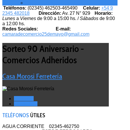
EMPLEADOS MUNICIPALES
Teléfonos:
(02345) 462503-465490
Celular:
+54 9
2345 482018
Dirección:
Av. 27 N° 929
Horario:
Lunes
a
Viernes
de 9:00 a 15:00 hs. /
Sábados
de 9:00
a 12:00 hs.
Redes Sociales:
E-mail:
camaradecomercio25demayo@gmail.com
Sorteo 90 Aniversario -
Comercios Adheridos
Casa Morosi Ferretería
< Anterior
Siguiente >
TELÉFONOS
ÚTILES
AGUA CORRIENTE 02345-462750