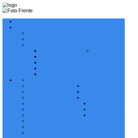
INICIO
SERVICIOS
CURSOS Y CAPACITACIONES
GUÍA COMERCIAL
BOLSA DE TRABAJO
BÚSQUEDA DE TRABAJO
RED COMPRE
BASE DE DATOS
LOCAL
BÚSQUEDA DE PERSONAL
COMERCIOS ADHERIDOS
BASES Y CONDICIONES
HISTORIA
INSTITUCIONAL
COMISIÓN DIRECTIVA
NOTICIAS
PRESIDENTES (1928 A 2027)
MULTIMEDIA
SOCIOS
SORTEOS
COMUNICADOS DE PRENSA
PROMOCIONES
NUCLEAMIENTO EMPRESARIAL
HABILITACIONES
TERMINÉ
CONTACTO
FERIADOS 2026
FOTOS
CAMARA TV